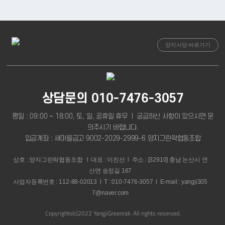
양지서당 바로가기
상담문의 010-7476-3057
평일 : 09:00 ~ 18:00, 토, 일, 공휴일 휴무 l 궁금하신 사항이 있으시면 문
의주시기 바랍니다.
입금계좌 : 새마을금고 9002-2029-2999-6 양지그린락협동조합
상호 : 양지그린락협동조합 l 대표 : 이진선 l 주소 : [32910] 충남 논산시 연
산면 송정길 167
사업자등록번호 : 112-88-02013 l T : 010-7476-3057 l E-mail : yangji305
7@naver.com
Copyrights(c)2022 YangjiGreenrak. All rights reserved.