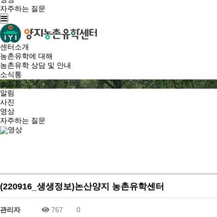
자주하는 질문
센터소개
농촌유학에 대해
농촌유학 상담 및 안내
소식통
소식통
알림
사진
영상
자주하는 질문
영상
(220916_생생정보)논산양지 농촌유학센터
관리자
767
0