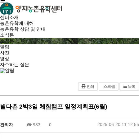
센터소개
농촌유학에 대해
농촌유학 상담 및 안내
소식통
소식통
알림
사진
영상
자주하는 질문
알림
인쇄
스크랩
목록
별다촌 2박3일 체험캠프 일정계획표(6월)
2025-06-20 11:12:55
관리자
983
0