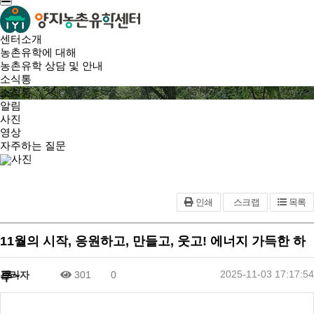
센터소개
농촌유학에 대해
농촌유학 상담 및 안내
소식통
소식통
알림
사진
영상
자주하는 질문
사진
인쇄
스크랩
목록
11월의 시작, 응원하고, 만들고, 웃고! 에너지 가득한 하
2025-11-03 17:17:54
루~
관리자
301
0